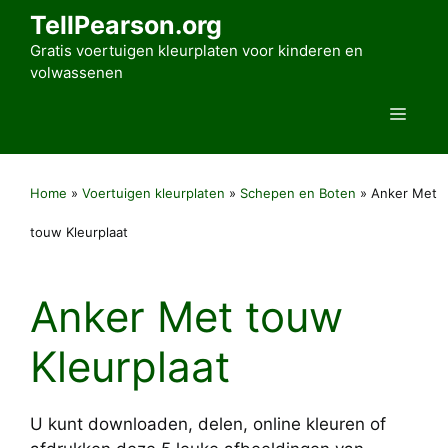
Ga
TellPearson.org
naar
Gratis voertuigen kleurplaten voor kinderen en
de
volwassenen
inhoud
Men
Home
»
Voertuigen kleurplaten
»
Schepen en Boten
»
Anker Met
touw Kleurplaat
Anker Met touw
Kleurplaat
U kunt downloaden, delen, online kleuren of