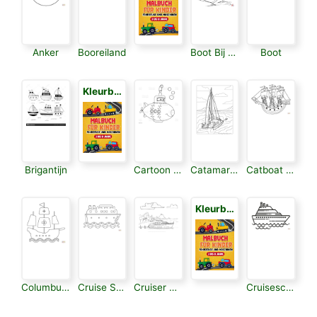
Anker
Booreiland
Boot Bij Vuurtoren
Boot
Kleurboek voor Kinderen 3
Brigantijn
Cartoon Schip
Catamaran
Catboat Zeilboot
Kleurboek voor Kinderen 3
Columbus Schip
Cruise Schip
Cruiser Boot
Cruiseschip