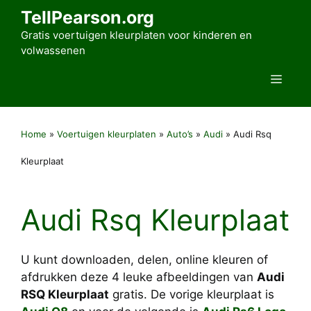
Ga
TellPearson.org
naar
Gratis voertuigen kleurplaten voor kinderen en
de
volwassenen
inhoud
Men
Home
»
Voertuigen kleurplaten
»
Auto’s
»
Audi
»
Audi Rsq
Kleurplaat
Audi Rsq Kleurplaat
U kunt downloaden, delen, online kleuren of
afdrukken deze 4 leuke afbeeldingen van
Audi
RSQ Kleurplaat
gratis. De vorige kleurplaat is