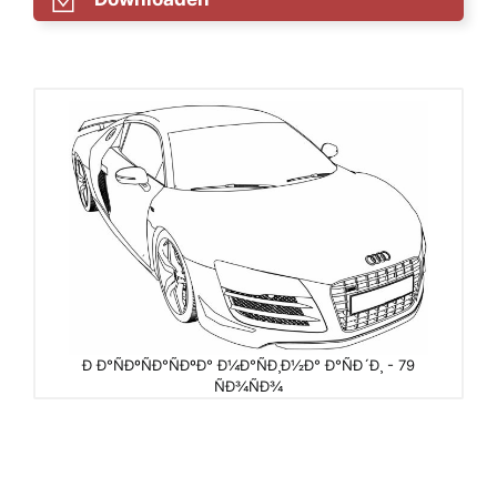
Ð Ð°ÑÐºÑÐ°ÑÐºÐ° Ð¼Ð°ÑÐ¸Ð½Ð° Ð°ÑÐ´Ð¸ - 79
ÑÐ¾ÑÐ¾