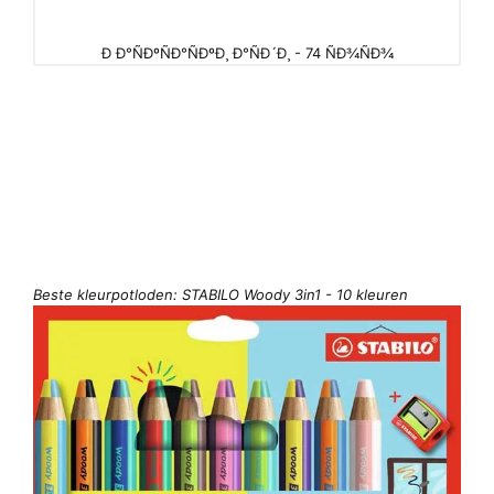
Ð Ð°ÑÐºÑÐ°ÑÐºÐ¸ Ð°ÑÐ´Ð¸ - 74 ÑÐ¾ÑÐ¾
Beste kleurpotloden: STABILO Woody 3in1 - 10 kleuren