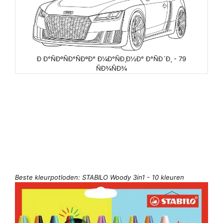
Ð Ð°ÑÐºÑÐ°ÑÐºÐ° Ð¼Ð°ÑÐ¸Ð½Ð° Ð°ÑÐ´Ð¸ - 79
ÑÐ¾ÑÐ¾
Beste kleurpotloden: STABILO Woody 3in1 - 10 kleuren