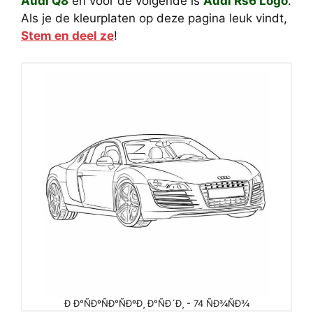
Audi Q8
en voor de volgende is
Audi Rs6 Logo
.
Als je de kleurplaten op deze pagina leuk vindt,
Stem en deel ze
!
Ð Ð°ÑÐºÑÐ°ÑÐºÐ¸ Ð°ÑÐ´Ð¸ - 74 ÑÐ¾ÑÐ¾