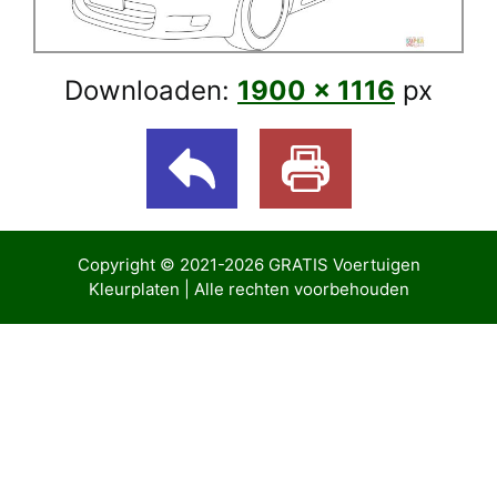
Downloaden:
1900 × 1116
px
Copyright © 2021-2026
GRATIS Voertuigen
Kleurplaten
| Alle rechten voorbehouden
giriş
Casibom Güncel Giriş
Jojobet Giriş
bigboss