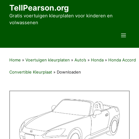
Ga
TellPearson.org
naar
Gratis voertuigen kleurplaten voor kinderen en
de
volwassenen
inhoud
Men
Home
»
Voertuigen kleurplaten
»
Auto’s
»
Honda
»
Honda Accord
Convertible Kleurplaat
»
Downloaden