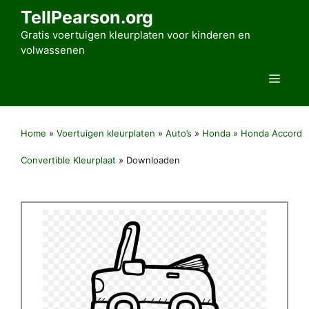
Ga
TellPearson.org
naar
Gratis voertuigen kleurplaten voor kinderen en
de
volwassenen
inhoud
Men
Home
»
Voertuigen kleurplaten
»
Auto’s
»
Honda
»
Honda Accord
Convertible Kleurplaat
»
Downloaden