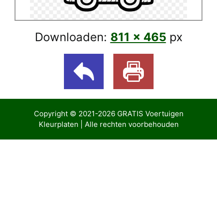
Downloaden:
811 × 465
px
Copyright © 2021-2026
GRATIS Voertuigen
Kleurplaten
| Alle rechten voorbehouden
ibom giriş
Casibom Güncel Giriş
Jojobet Giriş
bigboss