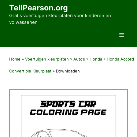
Ga
TellPearson.org
naar
Gratis voertuigen kleurplaten voor kinderen en
de
volwassenen
inhoud
Men
Home
»
Voertuigen kleurplaten
»
Auto’s
»
Honda
»
Honda Accord
Convertible Kleurplaat
»
Downloaden