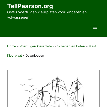
Ga
TellPearson.org
naar
Gratis voertuigen kleurplaten voor kinderen en
de
volwassenen
inhoud
Men
Home
»
Voertuigen kleurplaten
»
Schepen en Boten
»
Mast
Kleurplaat
»
Downloaden