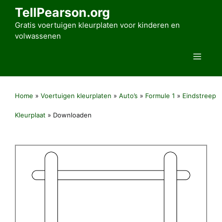
Ga
TellPearson.org
naar
Gratis voertuigen kleurplaten voor kinderen en
de
volwassenen
inhoud
Men
Home
»
Voertuigen kleurplaten
»
Auto’s
»
Formule 1
»
Eindstreep
Kleurplaat
»
Downloaden