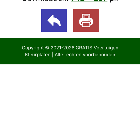
Copyright © 2021-2026
GRATIS Voertuigen
Kleurplaten
| Alle rechten voorbehouden
sibom Güncel Giriş
betkanyon giriş
Jojobet Giriş
Casibom