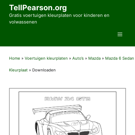
Ga
TellPearson.org
naar
Gratis voertuigen kleurplaten voor kinderen en
de
volwassenen
inhoud
Men
Home
»
Voertuigen kleurplaten
»
Auto’s
»
Mazda
»
Mazda 6 Sedan
Kleurplaat
»
Downloaden