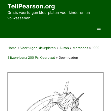
Ga
TellPearson.org
naar
Gratis voertuigen kleurplaten voor kinderen en
de
volwassenen
inhoud
Men
Home
»
Voertuigen kleurplaten
»
Auto’s
»
Mercedes
»
1909
Blitzen-benz 200 Ps Kleurplaat
»
Downloaden