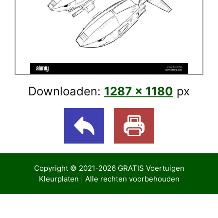
Downloaden:
1287 × 1180
px
Copyright © 2021-2026
GRATIS Voertuigen
Kleurplaten
| Alle rechten voorbehouden
ibom giriş
Casibom Güncel Giriş
Jojobet Giriş
bigboss