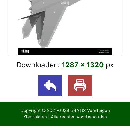
Downloaden:
1287 × 1320
px
Copyright © 2021-2026
GRATIS Voertuigen
Kleurplaten
| Alle rechten voorbehouden
sibom giriş
Casibom Güncel Giriş
Jojobet Giriş
bigboss