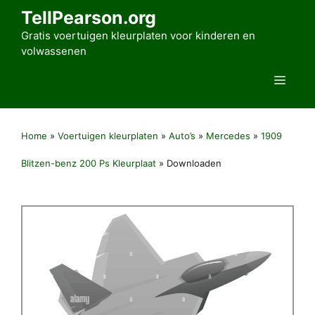
Ga
TellPearson.org
naar
Gratis voertuigen kleurplaten voor kinderen en
de
volwassenen
inhoud
Men
Home
»
Voertuigen kleurplaten
»
Auto’s
»
Mercedes
»
1909
Blitzen-benz 200 Ps Kleurplaat
»
Downloaden