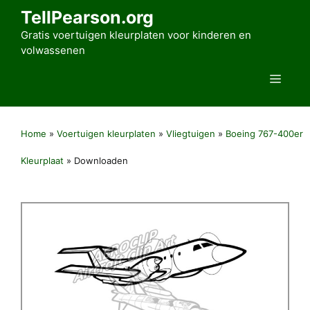
Ga
TellPearson.org
naar
Gratis voertuigen kleurplaten voor kinderen en
de
volwassenen
inhoud
Men
Home
»
Voertuigen kleurplaten
»
Vliegtuigen
»
Boeing 767-400er
Kleurplaat
»
Downloaden