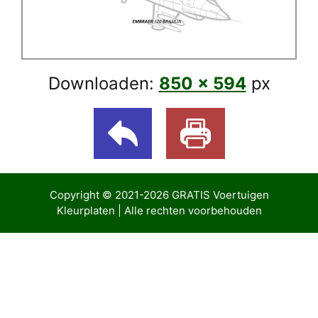
Downloaden:
850 × 594
px
Copyright © 2021-2026
GRATIS Voertuigen
Kleurplaten
| Alle rechten voorbehouden
giriş
Casibom Güncel Giriş
Jojobet Giriş