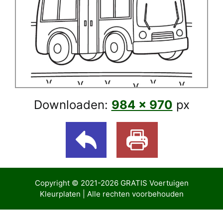
Downloaden:
984 × 970
px
Copyright © 2021-2026
GRATIS Voertuigen
Kleurplaten
| Alle rechten voorbehouden
ibom giriş
Casibom Güncel Giriş
Jojobet Giriş
bigboss