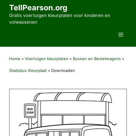
Ga
TellPearson.org
naar
Gratis voertuigen kleurplaten voor kinderen en
de
volwassenen
inhoud
Men
Home
»
Voertuigen kleurplaten
»
Bussen en Bestelwagens
»
Stadsbus Kleurplaat
»
Downloaden