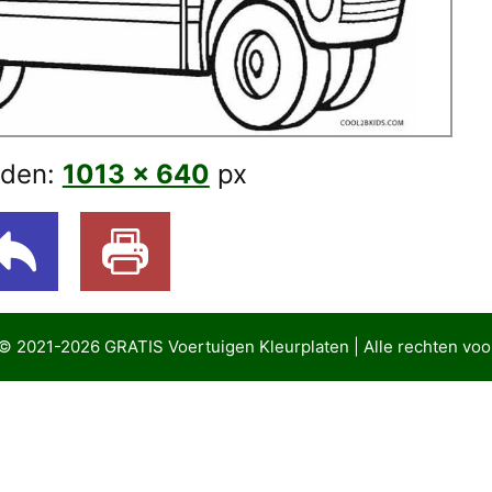
aden:
1013 × 640
px
 © 2021-2026
GRATIS Voertuigen Kleurplaten
| Alle rechten v