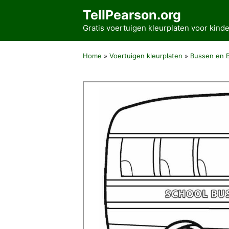
Ga
TellPearson.org
naar
Gratis voertuigen kleurplaten voor kin
de
inhoud
Home
»
Voertuigen kleurplaten
»
Bussen en 