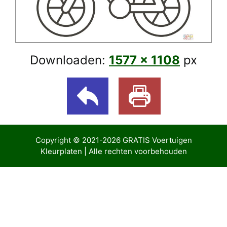
Downloaden:
1577 × 1108
px
Copyright © 2021-2026
GRATIS Voertuigen
Kleurplaten
| Alle rechten voorbehouden
ibom Güncel Giriş
betwoon giriş
Jojobet Giriş
Casibom Gi