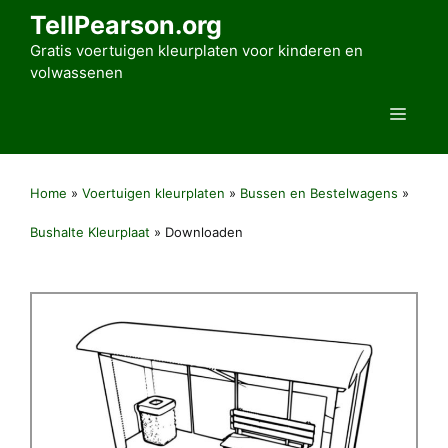
Ga
TellPearson.org
naar
Gratis voertuigen kleurplaten voor kinderen en
de
volwassenen
inhoud
Men
Home
»
Voertuigen kleurplaten
»
Bussen en Bestelwagens
»
Bushalte Kleurplaat
»
Downloaden