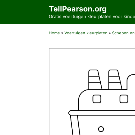
Ga
TellPearson.org
naar
Gratis voertuigen kleurplaten voor kin
de
inhoud
Home
»
Voertuigen kleurplaten
»
Schepen en