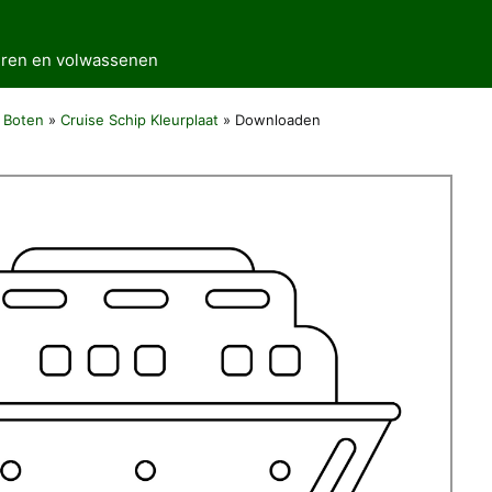
deren en volwassenen
 Boten
»
Cruise Schip Kleurplaat
»
Downloaden