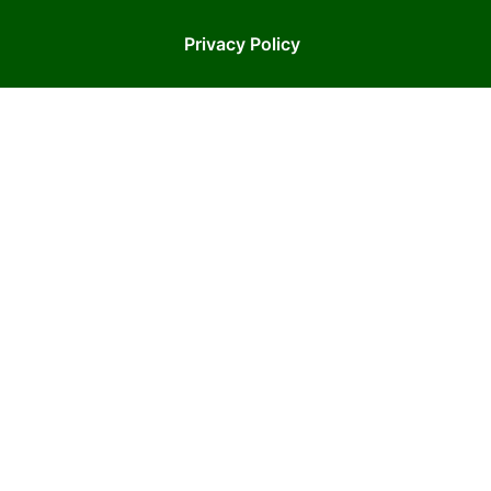
Privacy Policy