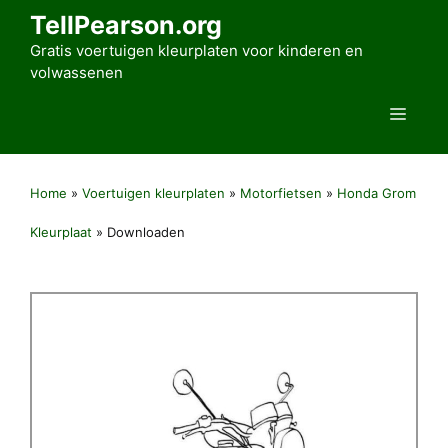
Ga
TellPearson.org
naar
Gratis voertuigen kleurplaten voor kinderen en
de
volwassenen
inhoud
Men
Home
»
Voertuigen kleurplaten
»
Motorfietsen
»
Honda Grom
Kleurplaat
»
Downloaden