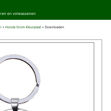
deren en volwassenen
n
»
Honda Grom Kleurplaat
»
Downloaden