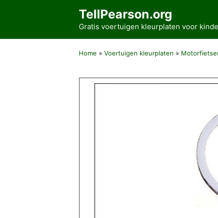
Ga
TellPearson.org
naar
Gratis voertuigen kleurplaten voor kin
de
inhoud
Home
»
Voertuigen kleurplaten
»
Motorfietse