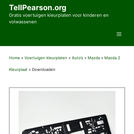
Ga
TellPearson.org
naar
Gratis voertuigen kleurplaten voor kinderen en
de
volwassenen
inhoud
Men
Home
»
Voertuigen kleurplaten
»
Auto’s
»
Mazda
»
Mazda 2
Kleurplaat
»
Downloaden