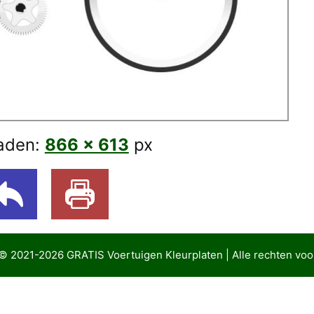
aden:
866 × 613
px
 © 2021-2026
GRATIS Voertuigen Kleurplaten
| Alle rechten v
iş