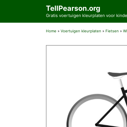
Ga
TellPearson.org
naar
Gratis voertuigen kleurplaten voor kin
de
inhoud
Home
»
Voertuigen kleurplaten
»
Fietsen
»
Wi