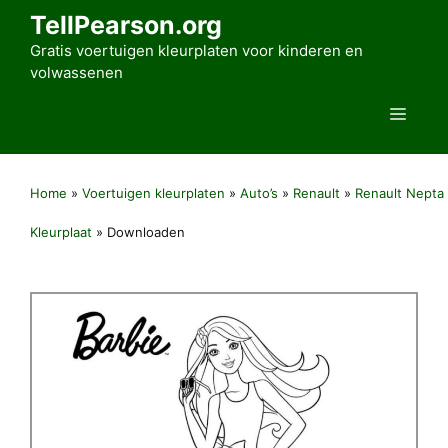
Ga
TellPearson.org
naar
Gratis voertuigen kleurplaten voor kinderen en
de
volwassenen
inhoud
Men
Home
»
Voertuigen kleurplaten
»
Auto’s
»
Renault
»
Renault Nepta
Kleurplaat
»
Downloaden