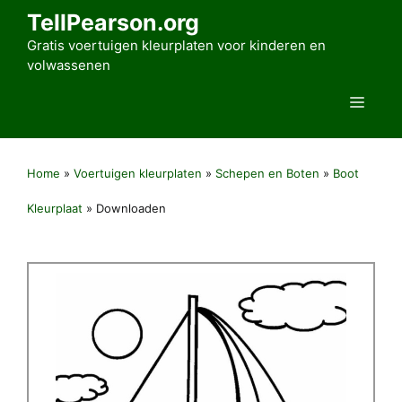
Ga
TellPearson.org
naar
Gratis voertuigen kleurplaten voor kinderen en
de
volwassenen
inhoud
Men
Home
»
Voertuigen kleurplaten
»
Schepen en Boten
»
Boot
Kleurplaat
»
Downloaden