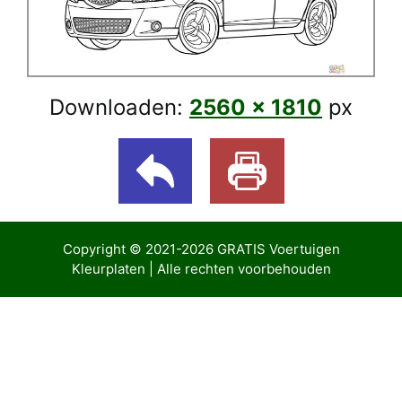
Downloaden:
2560 × 1810
px
Copyright © 2021-2026
GRATIS Voertuigen
Kleurplaten
| Alle rechten voorbehouden
ibom Güncel Giriş
betparibu giriş
Jojobet Giriş
Casibom G