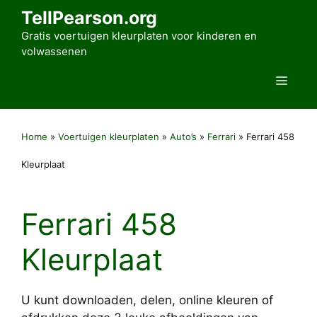
Ga
TellPearson.org
naar
Gratis voertuigen kleurplaten voor kinderen en
de
volwassenen
inhoud
Men
Home
»
Voertuigen kleurplaten
»
Auto’s
»
Ferrari
»
Ferrari 458
Kleurplaat
Ferrari 458
Kleurplaat
U kunt downloaden, delen, online kleuren of