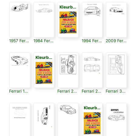
Kleurboek voor Kinderen 3
1957 Ferrari 625 Trc Spyder
1984 Ferrari 288 Gto
1994 Ferrari F355
2009 Ferrari 599xx
Kleurboek voor Kinderen 3
Ferrari 166 Mm Barchetta
Ferrari 250 Gt
Ferrari 275 Gtb
Ferrari 348
Kleurboek voor Kinderen 3