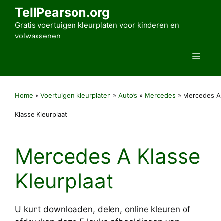
Ga
TellPearson.org
naar
Gratis voertuigen kleurplaten voor kinderen en
de
volwassenen
inhoud
Men
Home
»
Voertuigen kleurplaten
»
Auto’s
»
Mercedes
»
Mercedes A
Klasse Kleurplaat
Mercedes A Klasse
Kleurplaat
U kunt downloaden, delen, online kleuren of