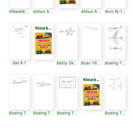
Afbeelding Vliegtuig
Airbus A350
Airbus A380
Avro Rj-100
Kleurboek voor Kinderen 3
Bel X 1
Betty Skeltons Kleine Stinker
Boac Vliegtuig
Boeing 707
Kleurboek voor Kinderen 3
Boeing 737
Boeing 747 British Airways
Boeing 747
Boeing 747-400