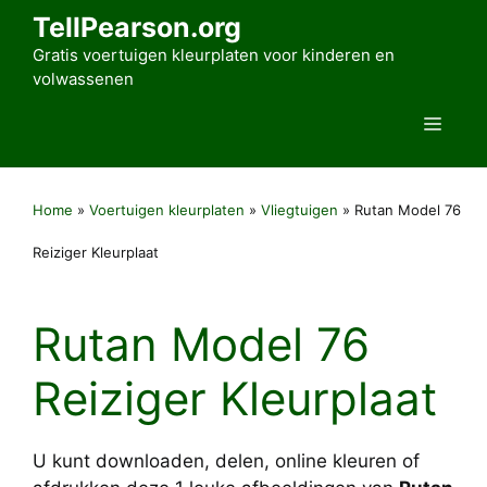
Ga
TellPearson.org
naar
Gratis voertuigen kleurplaten voor kinderen en
de
volwassenen
inhoud
Men
Home
»
Voertuigen kleurplaten
»
Vliegtuigen
»
Rutan Model 76
Reiziger Kleurplaat
Rutan Model 76
Reiziger Kleurplaat
U kunt downloaden, delen, online kleuren of