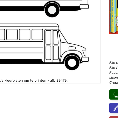
File 
File 
Resol
Licen
tis kleurplaten om te printen - afb 29479.
Credi