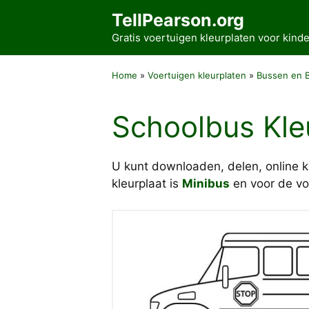
Ga
TellPearson.org
naar
Gratis voertuigen kleurplaten voor kin
de
inhoud
Home
»
Voertuigen kleurplaten
»
Bussen en 
Schoolbus Kle
U kunt downloaden, delen, online 
kleurplaat is
Minibus
en voor de vo