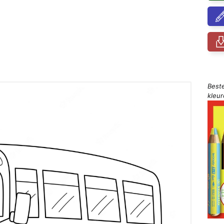
Best
kleu