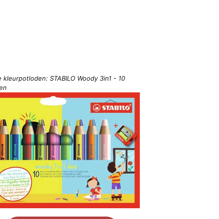
e kleurpotloden: STABILO Woody 3in1 - 10
ren