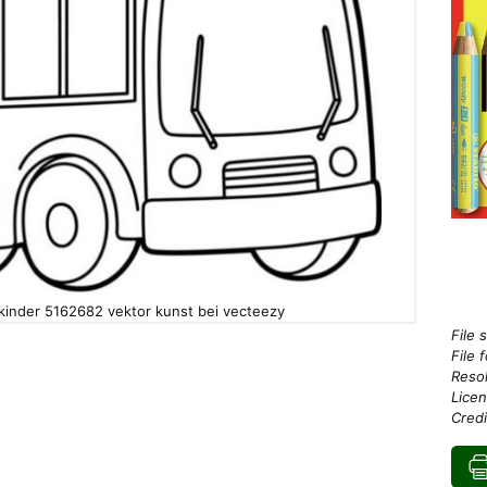
r kinder 5162682 vektor kunst bei vecteezy
File 
File 
Resol
Licen
Credi