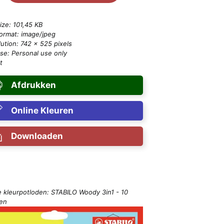
size: 101,45 KB
format: image/jpeg
ution: 742 × 525 pixels
se: Personal use only
t
Afdrukken
Online Kleuren
Downloaden
e kleurpotloden: STABILO Woody 3in1 - 10
ren