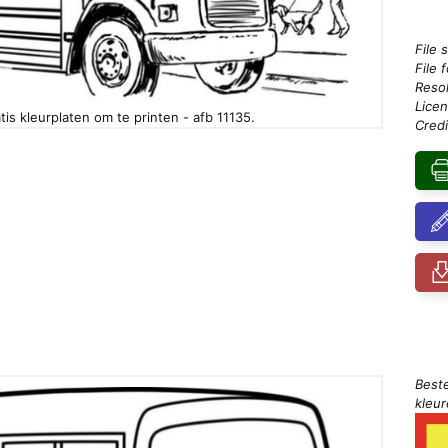
File 
File 
Resol
Licen
tis kleurplaten om te printen - afb 11135.
Credi
Best
kleu