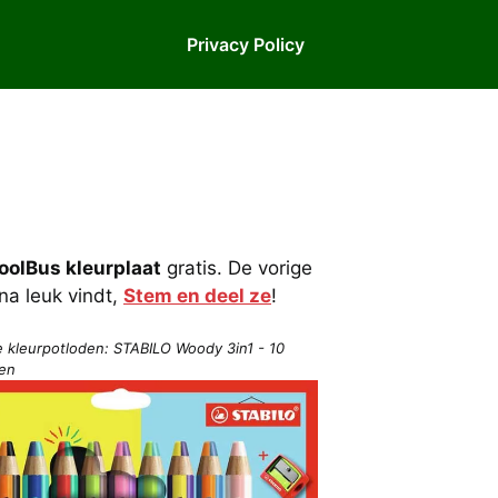
Privacy Policy
oolBus kleurplaat
gratis. De vorige
ina leuk vindt,
Stem en deel ze
!
e kleurpotloden: STABILO Woody 3in1 - 10
ren