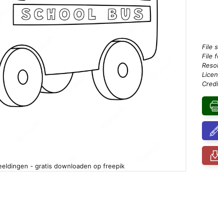
File 
File 
Resol
Licen
Credi
eeldingen - gratis downloaden op freepik