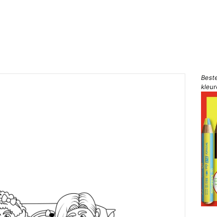
Best
kleu