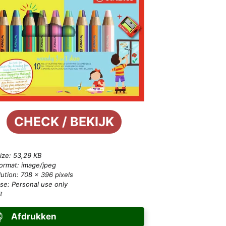
CHECK / BEKIJK
size: 53,29 KB
format: image/jpeg
ution: 708 × 396 pixels
se: Personal use only
t
Afdrukken