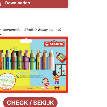
Downloaden
e kleurpotloden: STABILO Woody 3in1 - 10
ren
CHECK / BEKIJK