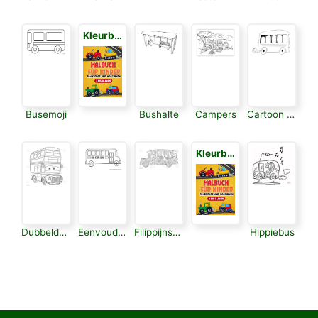
Kleurboek voor Kinderen 3
Busemoji
Bushalte
Campers
Cartoon Bus
Kleurboek voor Kinderen 3
Dubbeldekker
Eenvoudige Bus
Filippijnse Jeepney
Hippiebus