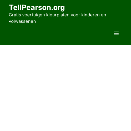
Ga
TellPearson.org
naar
Gratis voertuigen kleurplaten voor kinderen en
de
volwassenen
inhoud
Men
Home
»
Voertuigen kleurplaten
»
Trekkers
»
Pagina 5
Kleurplaat De Blauwe Tractor
door
Alice Rahman