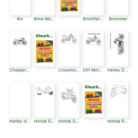
Atv
Bmw Motorfiets
Bromfiets Motor
Brommer
Kleurboek voor Kinderen 3
Chopper Motorfiets
Crossmotor
Dirt Motorfiets
Harley Davidson
Kleurboek voor Kinderen 3
Harley-davidson Logo
Honda Goldwing
Honda Grom
Honda Rc212v Road Racemotor