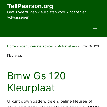
Ga
TellPearson.org
naar
Gratis voertuigen kleurplaten voor kinderen en
de
volwassenen
inhoud
Men
Home
»
Voertuigen kleurplaten
»
Motorfietsen
»
Bmw Gs 120
Kleurplaat
Bmw Gs 120
Kleurplaat
U kunt downloaden, delen, online kleuren of