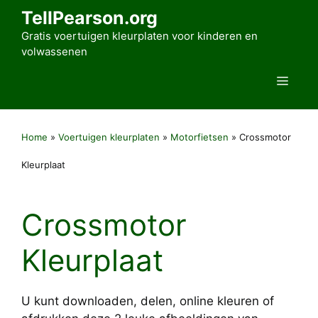
Ga
TellPearson.org
naar
Gratis voertuigen kleurplaten voor kinderen en
de
volwassenen
inhoud
Men
Home
»
Voertuigen kleurplaten
»
Motorfietsen
»
Crossmotor
Kleurplaat
Crossmotor
Kleurplaat
U kunt downloaden, delen, online kleuren of