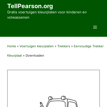
Ga
TellPearson.org
naar
Gratis voertuigen kleurplaten voor kinderen en
de
volwassenen
inhoud
Men
Home
»
Voertuigen kleurplaten
»
Trekkers
»
Eenvoudige Trekker
Kleurplaat
»
Downloaden