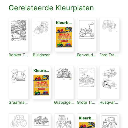
Gerelateerde Kleurplaten
Kleurboek voor Kinderen 3
Bobket Trekker
Bulldozer
Eenvoudige Tractor
Ford Trekker
Kleurboek voor Kinderen 3
Graafmachine
Grappige Tractors
Grote Tractor
Husqvarna Zitmaaier
Kleurboek voor Kinderen 3