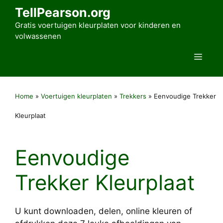
Ga
TellPearson.org
naar
Gratis voertuigen kleurplaten voor kinderen en
de
volwassenen
inhoud
Men
Home
»
Voertuigen kleurplaten
»
Trekkers
»
Eenvoudige Trekker
Kleurplaat
Eenvoudige
Trekker Kleurplaat
U kunt downloaden, delen, online kleuren of