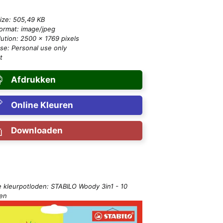
size: 505,49 KB
format: image/jpeg
ution: 2500 × 1769 pixels
se: Personal use only
t
Afdrukken
Online Kleuren
Downloaden
e kleurpotloden: STABILO Woody 3in1 - 10
ren