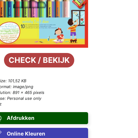
CHECK / BEKIJK
size: 101,52 KB
format: image/png
ution: 891 × 465 pixels
se: Personal use only
t
Afdrukken
Online Kleuren