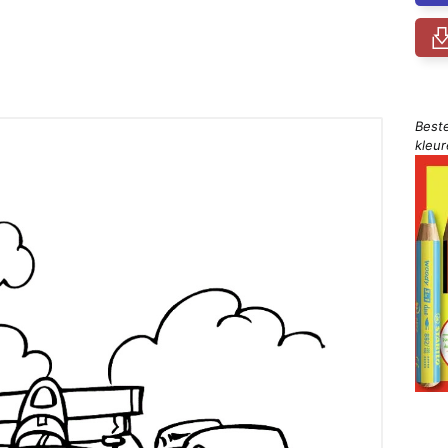
Best
kleu