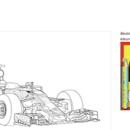
Best
kleu