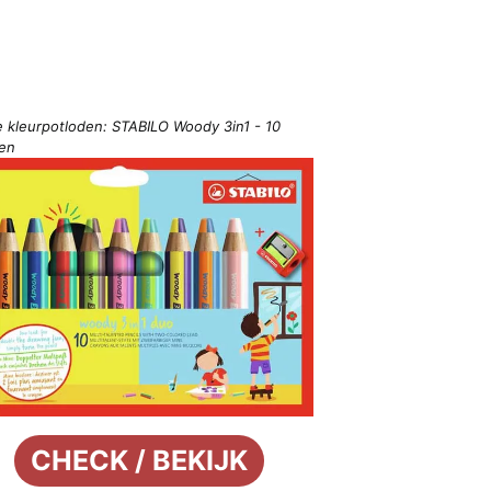
e kleurpotloden: STABILO Woody 3in1 - 10
ren
CHECK / BEKIJK