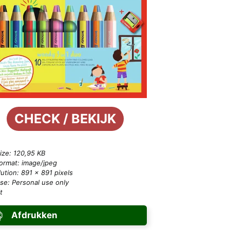
CHECK / BEKIJK
size: 120,95 KB
format: image/jpeg
ution: 891 × 891 pixels
se: Personal use only
t
Afdrukken