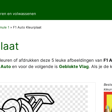
deren en volwassenen
mule 1
»
F1 Auto Kleurplaat
laat
kleuren of afdrukken deze 5 leuke afbeeldingen van
F1 A
 Auto
en voor de volgende is
Geblokte Vlag
. Als je de
Best
kleu