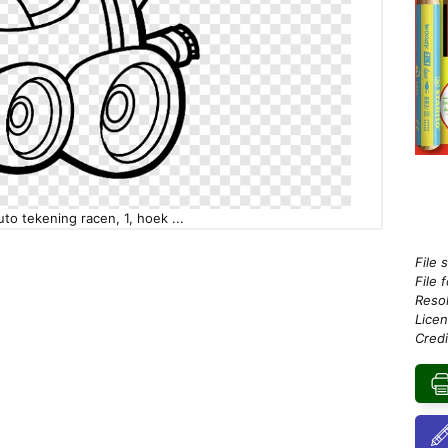
to tekening racen, 1, hoek ...
File 
File 
Resol
Licen
Credi