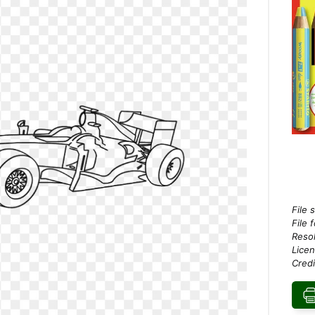
File 
File 
Resol
Licen
Credi