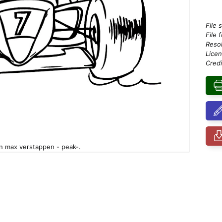
File 
File 
Resol
Licen
Credi
n max verstappen - peak-.