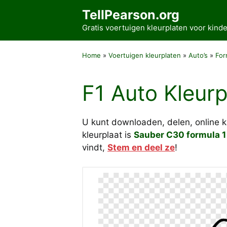
Ga
TellPearson.org
naar
Gratis voertuigen kleurplaten voor kin
de
inhoud
Home
»
Voertuigen kleurplaten
»
Auto’s
»
For
F1 Auto Kleurp
U kunt downloaden, delen, online 
kleurplaat is
Sauber C30 formula 1
vindt,
Stem en deel ze
!