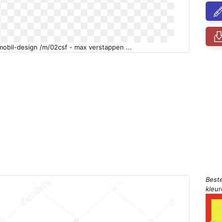
mobil-design /m/02csf - max verstappen ...
Best
kleu