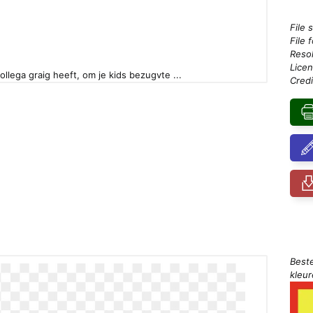
File 
File 
Resol
Licen
collega graig heeft, om je kids bezugvte ...
Credi
Best
kleu