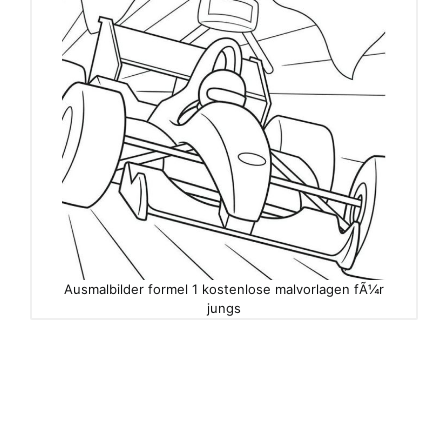
Ausmalbilder formel 1 kostenlose malvorlagen fÃ¼r
jungs