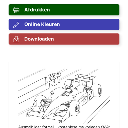
Afdrukken
Online Kleuren
Downloaden
Ausmalbilder formel 1 kostenlose malvorlagen fÃ¼r