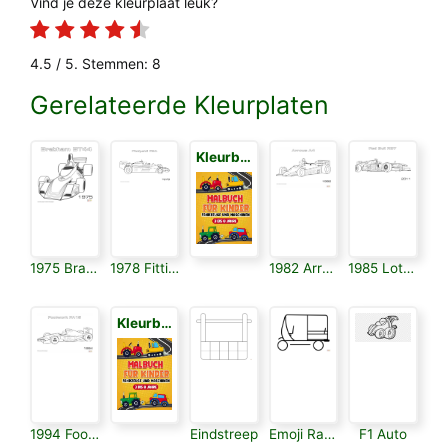
Vind je deze kleurplaat leuk?
4.5
/ 5. Stemmen:
8
Gerelateerde Kleurplaten
Kleurboek voor Kinderen 3
1975 Brabham Bt44
1978 Fittipaldi F5a
1982 Arrows A4
1985 Lotus 97t
Kleurboek voor Kinderen 3
1994 Footwork Fa15
Eindstreep
Emoji Racewagens
F1 Auto