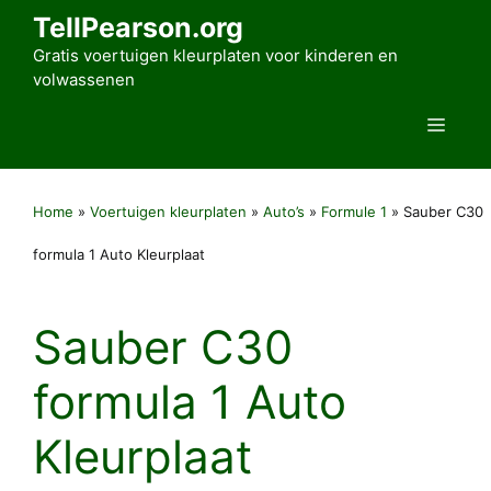
Ga
TellPearson.org
naar
Gratis voertuigen kleurplaten voor kinderen en
de
volwassenen
inhoud
Men
Home
»
Voertuigen kleurplaten
»
Auto’s
»
Formule 1
»
Sauber C30
formula 1 Auto Kleurplaat
Sauber C30
formula 1 Auto
Kleurplaat