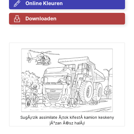
Online Kleuren
Downloaden
SugÃ¡rzik assimilate Ã¡tok kifestÅ kamion keskeny
jÃ³zan Ã©sz halÃ¡l