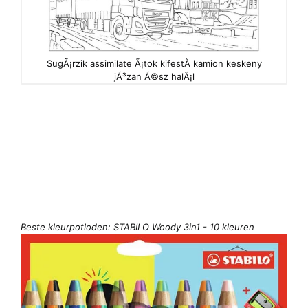
SugÃ¡rzik assimilate Ã¡tok kifestÅ kamion keskeny
jÃ³zan Ã©sz halÃ¡l
Beste kleurpotloden: STABILO Woody 3in1 - 10 kleuren