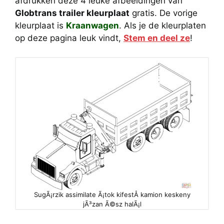
afdrukken deze 4 leuke afbeeldingen van
Globtrans trailer kleurplaat
gratis. De vorige
kleurplaat is
Kraanwagen
. Als je de kleurplaten
op deze pagina leuk vindt,
Stem en deel ze
!
SugÃ¡rzik assimilate Ã¡tok kifestÅ kamion keskeny
jÃ³zan Ã©sz halÃ¡l