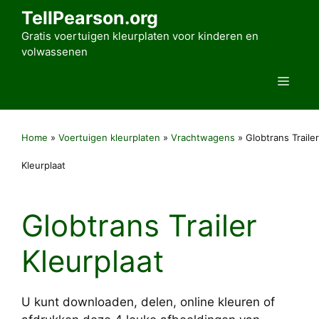
Ga
TellPearson.org
naar
Gratis voertuigen kleurplaten voor kinderen en
de
volwassenen
inhoud
Men
Home
»
Voertuigen kleurplaten
»
Vrachtwagens
»
Globtrans Trailer
Kleurplaat
Globtrans Trailer
Kleurplaat
U kunt downloaden, delen, online kleuren of