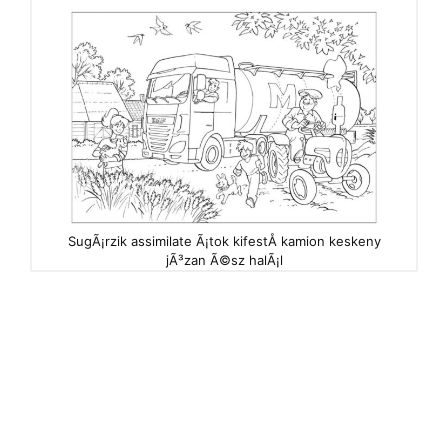
SugÃ¡rzik assimilate Ã¡tok kifestÅ kamion keskeny
jÃ³zan Ã©sz halÃ¡l