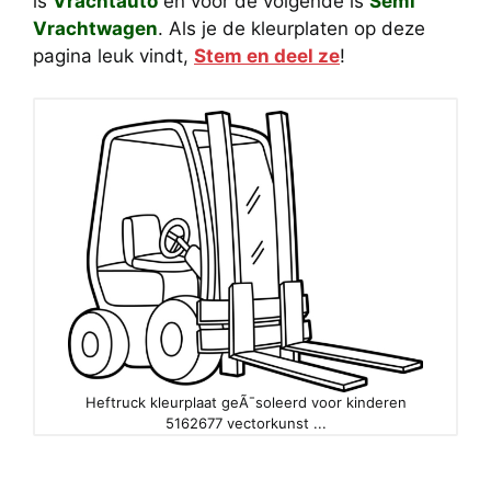
is
Vrachtauto
en voor de volgende is
Semi
Vrachtwagen
. Als je de kleurplaten op deze
pagina leuk vindt,
Stem en deel ze
!
Heftruck kleurplaat geÃ¯soleerd voor kinderen
5162677 vectorkunst ...