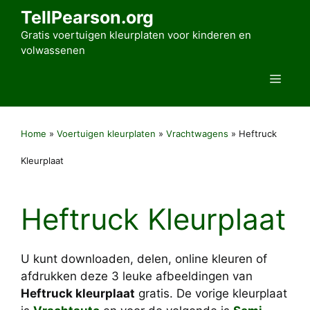
Ga
TellPearson.org
naar
Gratis voertuigen kleurplaten voor kinderen en
de
volwassenen
inhoud
Men
Home
»
Voertuigen kleurplaten
»
Vrachtwagens
»
Heftruck
Kleurplaat
Heftruck Kleurplaat
U kunt downloaden, delen, online kleuren of
afdrukken deze 3 leuke afbeeldingen van
Heftruck kleurplaat
gratis. De vorige kleurplaat