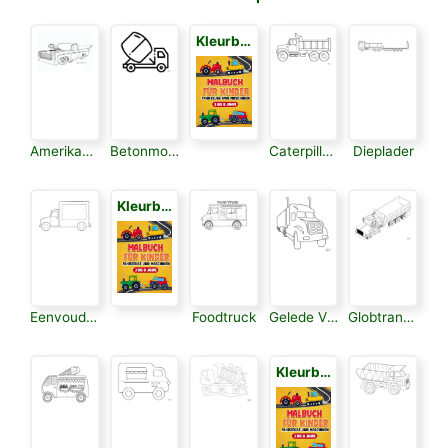
Kleurboek voor Kinderen 3
Amerikaanse Vrachtwagen
Betonmolen
Caterpillar Mijnbouw Truck
Dieplader
Kleurboek voor Kinderen 3
Eenvoudige Vrachtwagen
Foodtruck
Gelede Vrachtwagen
Globtrans Trailer
Kleurboek voor Kinderen 3