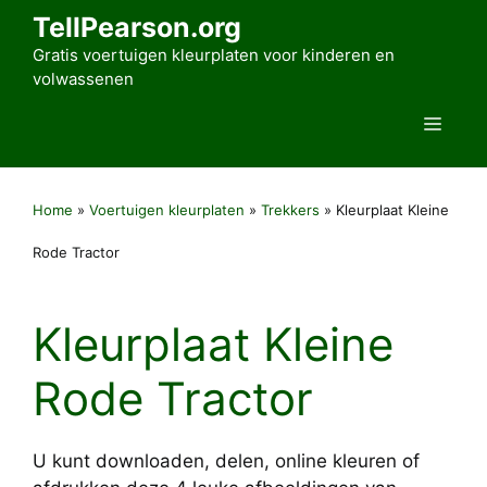
Ga
TellPearson.org
naar
Gratis voertuigen kleurplaten voor kinderen en
de
volwassenen
inhoud
Men
Home
»
Voertuigen kleurplaten
»
Trekkers
»
Kleurplaat Kleine
Rode Tractor
Kleurplaat Kleine
Rode Tractor
U kunt downloaden, delen, online kleuren of