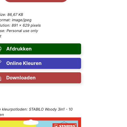
size: 86,67 KB
format: image/jpeg
ution: 891 × 629 pixels
se: Personal use only
t
Afdrukken
Online Kleuren
Downloaden
e kleurpotloden: STABILO Woody 3in1 - 10
ren