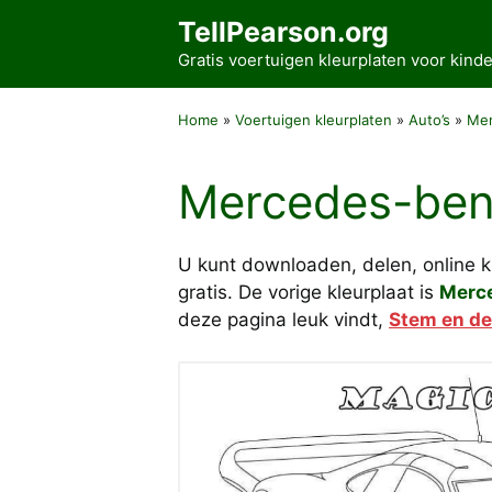
Ga
TellPearson.org
naar
Gratis voertuigen kleurplaten voor kin
de
inhoud
Home
»
Voertuigen kleurplaten
»
Auto’s
»
Me
Mercedes-benz
U kunt downloaden, delen, online 
gratis. De vorige kleurplaat is
Merc
deze pagina leuk vindt,
Stem en de