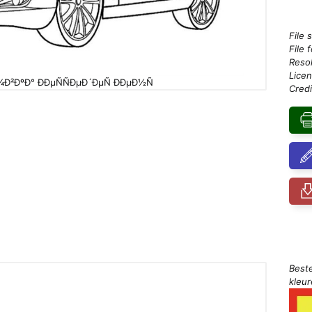
File 
File 
Resol
Licen
²ÐºÐ° ÐÐµÑÑÐµÐ´ÐµÑ ÐÐµÐ½Ñ
Credi
Best
kleu