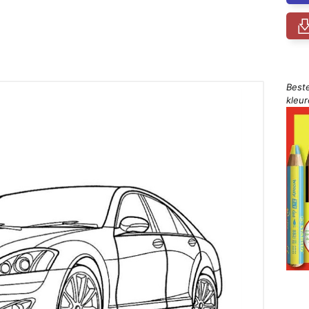
Best
kleu