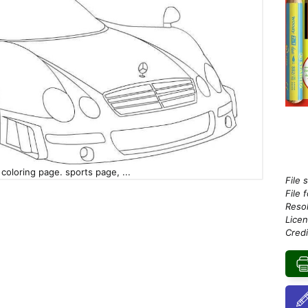
coloring page. sports page, ...
File 
File 
Resol
Licen
Credi