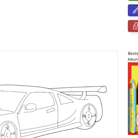
Best
kleu