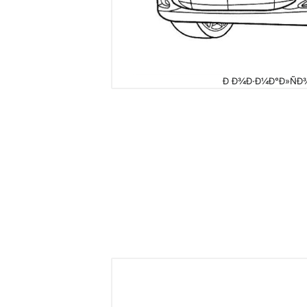
Ð Ð¾Ð·Ð¼Ð°Ð»ÑÐ¾Ð