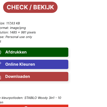
CHECK / BEKIJK
size: 117,63 KB
format: image/png
ution: 1485 × 981 pixels
se: Personal use only
t
Afdrukken
Online Kleuren
Downloaden
e kleurpotloden: STABILO Woody 3in1 - 10
ren