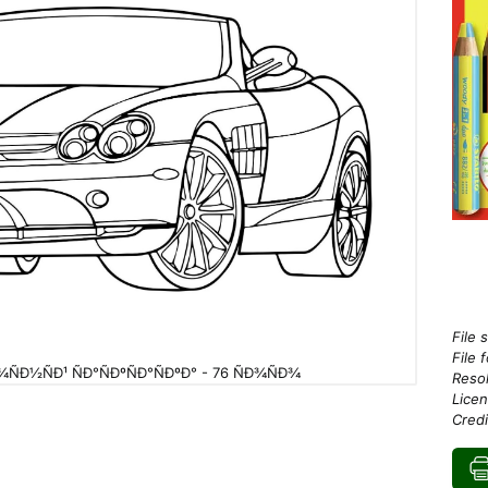
File 
File 
ÑÐ½ÑÐ¹ ÑÐ°ÑÐºÑÐ°ÑÐºÐ° - 76 ÑÐ¾ÑÐ¾
Resol
Licen
Credi