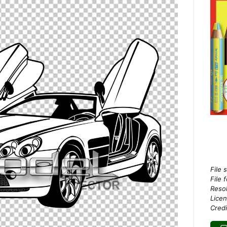
File 
File 
Resol
Licen
Credi