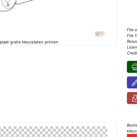
File 
File 
Resol
laat gratis kleurplaten printen
Licen
Credi
Best
kleu