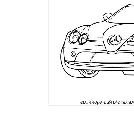
ÐÐµÑÑÐµÐ´ÐµÑ Ð³Ð¾Ð½Ð¾