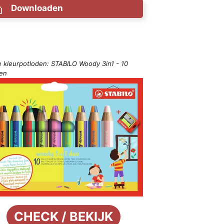
Downloaden
e kleurpotloden: STABILO Woody 3in1 - 10
ren
CHECK / BEKIJK