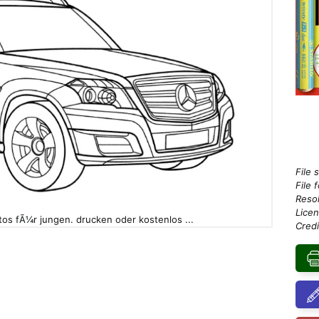
File 
File 
Resol
Licen
tos fÃ¼r jungen. drucken oder kostenlos ...
Credi