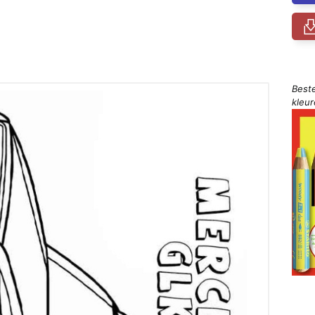
Best
kleu