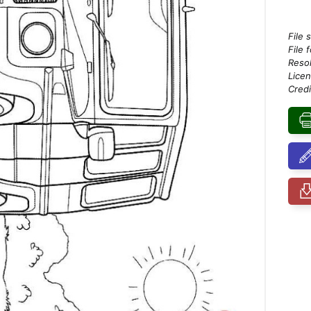
File 
File 
Resol
Licen
Credi