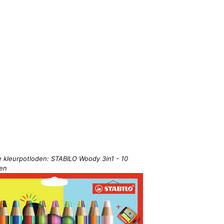
e kleurpotloden: STABILO Woody 3in1 - 10
ren