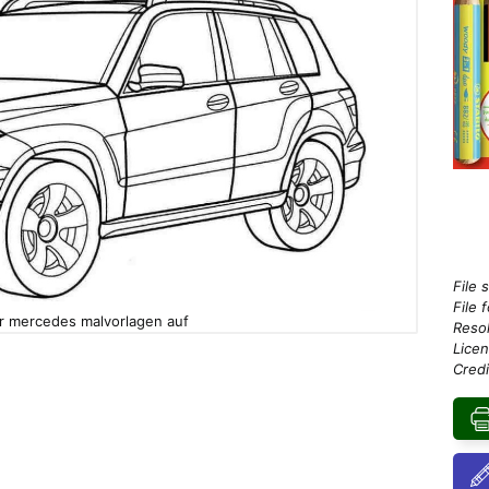
File 
File 
r mercedes malvorlagen auf
Resol
Licen
Credi