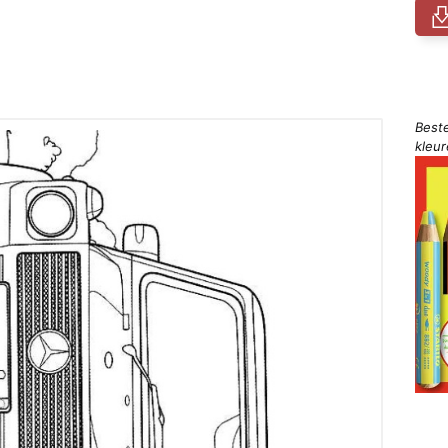
Best
kleu