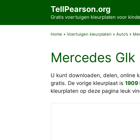
Ga
TellPearson.org
naar
Gratis voertuigen kleurplaten voor kin
de
inhoud
Home
»
Voertuigen kleurplaten
»
Auto’s
»
Me
Mercedes Glk 
U kunt downloaden, delen, online 
gratis. De vorige kleurplaat is
1909 
kleurplaten op deze pagina leuk vi