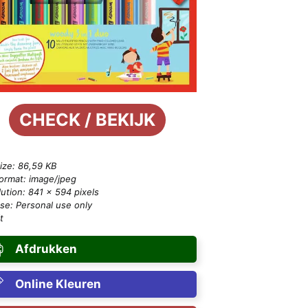
CHECK / BEKIJK
size: 86,59 KB
format: image/jpeg
ution: 841 × 594 pixels
se: Personal use only
t
Afdrukken
Online Kleuren