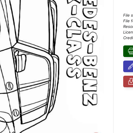
File 
File 
Resol
Licen
Credi