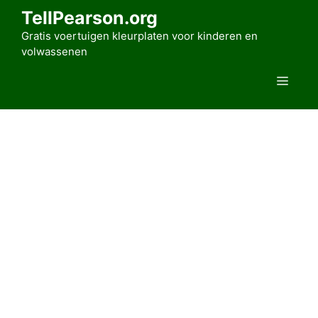
Ga
TellPearson.org
naar
Gratis voertuigen kleurplaten voor kinderen en
de
volwassenen
inhoud
Men
Kleurplaat Porsche 50
door
Alice Rahman