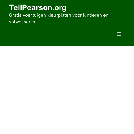
Ga
TellPearson.org
naar
Gratis voertuigen kleurplaten voor kinderen en
de
volwassenen
inhoud
Men
Home
»
Voertuigen kleurplaten
»
Auto’s
»
Porsche
1982 Porsche 956 Kleurplaat
door
Alice Rahman