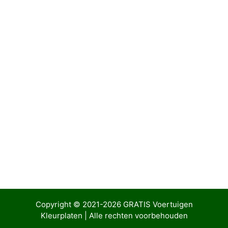
Categorieën
Porsche
Pagina
Pagina
Pagina
→
Copyright © 2021-2026
GRATIS Voertuigen
Kleurplaten
| Alle rechten voorbehouden