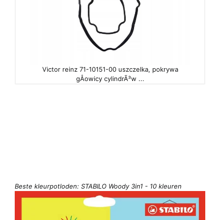
Victor reinz 71-10151-00 uszczelka, pokrywa
gÅowicy cylindrÃ³w ...
Beste kleurpotloden: STABILO Woody 3in1 - 10 kleuren