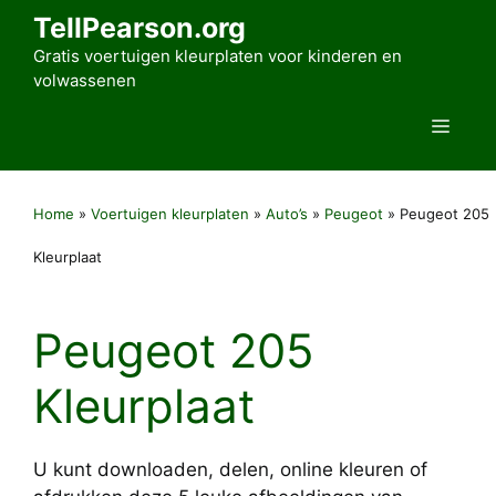
Ga
TellPearson.org
naar
Gratis voertuigen kleurplaten voor kinderen en
de
volwassenen
inhoud
Men
Home
»
Voertuigen kleurplaten
»
Auto’s
»
Peugeot
»
Peugeot 205
Kleurplaat
Peugeot 205
Kleurplaat
U kunt downloaden, delen, online kleuren of