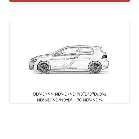
ÐÐ¾Ð»ÑÑ ÑÐ¾Ð»ÑÐºÑÐ²Ð°Ð³ÐµÐ½
ÑÐ°ÑÐºÑÐ°ÑÐºÐ° - 70 ÑÐ¾ÑÐ¾