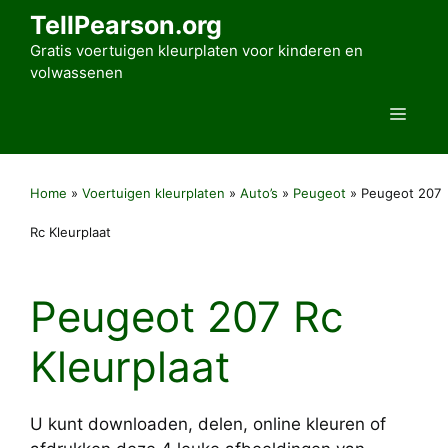
Ga
TellPearson.org
naar
Gratis voertuigen kleurplaten voor kinderen en
de
volwassenen
inhoud
Men
Home
»
Voertuigen kleurplaten
»
Auto’s
»
Peugeot
»
Peugeot 207
Rc Kleurplaat
Peugeot 207 Rc
Kleurplaat
U kunt downloaden, delen, online kleuren of