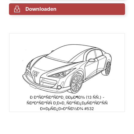
Downloaden
Ð Ð°ÑÐºÑÐ°ÑÐºÐ¸ ÐÐµÐ¶Ð¾ (13 ÑÑ.) -
ÑÐºÐ°ÑÐ°ÑÑ Ð¸Ð»Ð¸ ÑÐ°ÑÐ¿ÐµÑÐ°ÑÐ°ÑÑ
Ð±ÐµÑÐ¿Ð»Ð°ÑÐ½Ð¾ #532