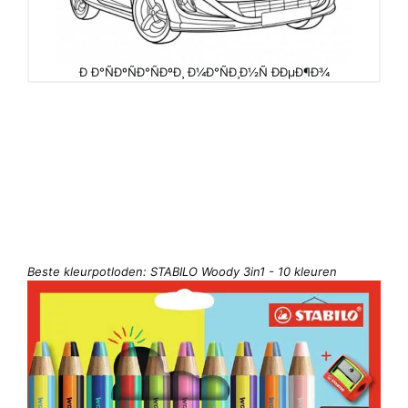
Ð Ð°ÑÐºÑÐ°ÑÐºÐ¸ Ð¼Ð°ÑÐ¸Ð½Ñ ÐÐµÐ¶Ð¾
Beste kleurpotloden: STABILO Woody 3in1 - 10 kleuren