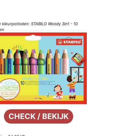
e kleurpotloden: STABILO Woody 3in1 - 10
ren
CHECK / BEKIJK