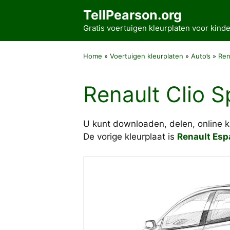
Ga
TellPearson.org
naar
Gratis voertuigen kleurplaten voor kin
de
inhoud
Home
»
Voertuigen kleurplaten
»
Auto’s
»
Ren
Renault Clio S
U kunt downloaden, delen, online 
De vorige kleurplaat is
Renault Esp