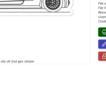
File 
File 
Resol
Licen
Credi
 clio v6 2nd gen sticker