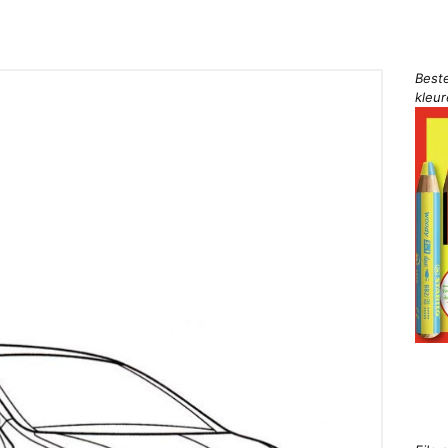
Best
kleu