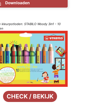
Downloaden
e kleurpotloden: STABILO Woody 3in1 - 10
ren
CHECK / BEKIJK