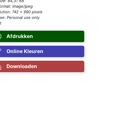
size: 84,37 KB
format: image/jpeg
ution: 742 × 990 pixels
se: Personal use only
t
Afdrukken
Online Kleuren
Downloaden