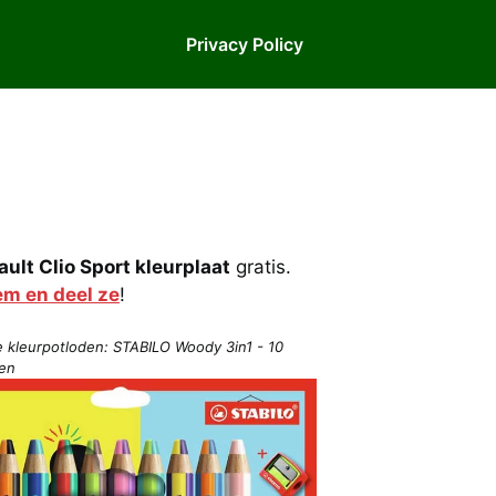
Privacy Policy
ult Clio Sport kleurplaat
gratis.
em en deel ze
!
e kleurpotloden: STABILO Woody 3in1 - 10
ren