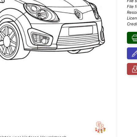
File 
File 
Resol
Licen
Credi