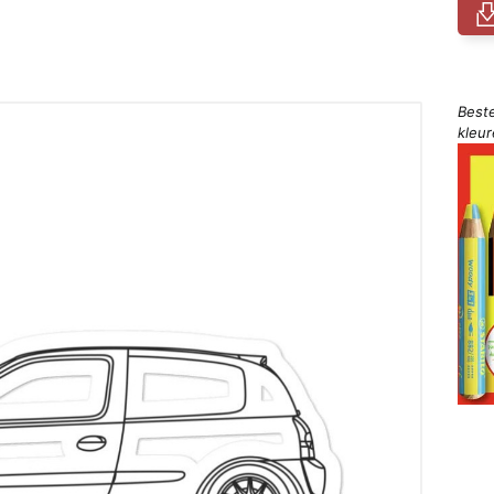
Best
kleu