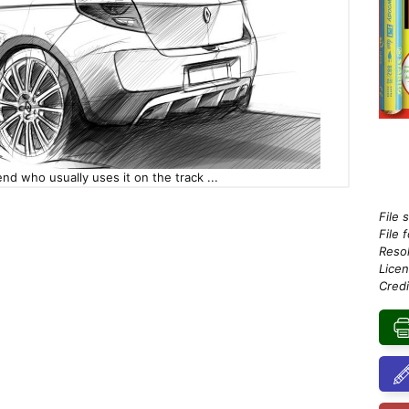
iend who usually uses it on the track ...
File 
File 
Resol
Licen
Credi