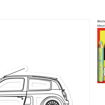
Best
kleu