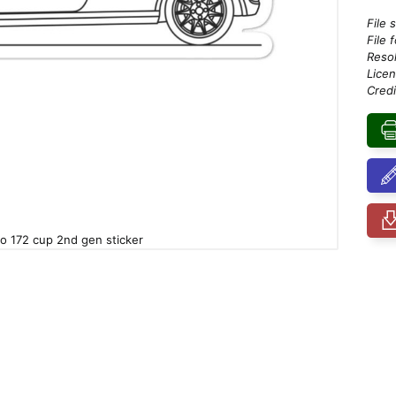
File 
File 
Resol
Licen
Credi
io 172 cup 2nd gen sticker