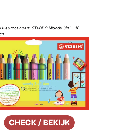
e kleurpotloden: STABILO Woody 3in1 - 10
ren
CHECK / BEKIJK