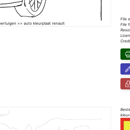
File 
oertuigen >> auto kleurplaat renault
File 
Resol
Licen
Credi
Best
kleu