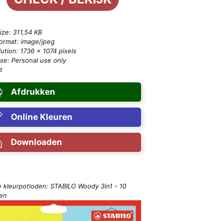
size: 311,54 KB
format: image/jpeg
ution: 1736 × 1074 pixels
se: Personal use only
t
Afdrukken
Online Kleuren
Downloaden
e kleurpotloden: STABILO Woody 3in1 - 10
ren