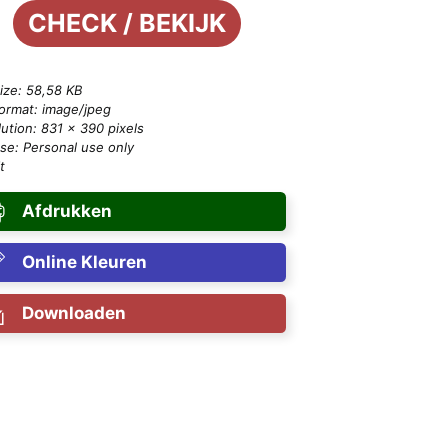
CHECK / BEKIJK
size: 58,58 KB
format: image/jpeg
ution: 831 × 390 pixels
se: Personal use only
t
Afdrukken
Online Kleuren
Downloaden