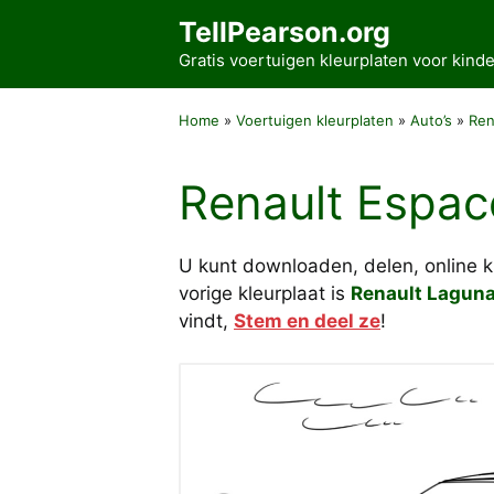
Ga
TellPearson.org
naar
Gratis voertuigen kleurplaten voor kin
de
inhoud
Home
»
Voertuigen kleurplaten
»
Auto’s
»
Ren
Renault Espac
U kunt downloaden, delen, online 
vorige kleurplaat is
Renault Lagun
vindt,
Stem en deel ze
!