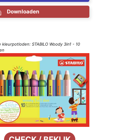
Downloaden
e kleurpotloden: STABILO Woody 3in1 - 10
ren
CHECK / BEKIJK