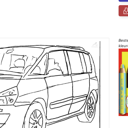
Best
kleu