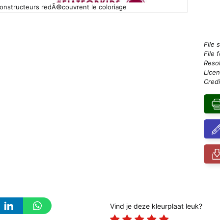
constructeurs redÃ©couvrent le coloriage
File 
File 
Resol
Licen
Credi
Vind je deze kleurplaat leuk?