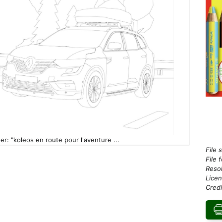
er: "koleos en route pour l'aventure ...
File 
File 
Resol
Licen
Credi