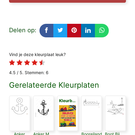
Delen op:
Vind je deze kleurplaat leuk?
4.5
/ 5. Stemmen:
6
Gerelateerde Kleurplaten
Kleurboek voor Kinderen 3
Anker
Anker Met touw
Booreiland
Boot Bij Vuurtoren