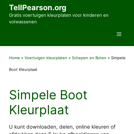
Ga
TellPearson.org
naar
Gratis voertuigen kleurplaten voor kinderen en
de
volwassenen
inhoud
Men
Home
»
Voertuigen kleurplaten
»
Schepen en Boten
»
Simpele
Boot Kleurplaat
Simpele Boot
Kleurplaat
U kunt downloaden, delen, online kleuren of