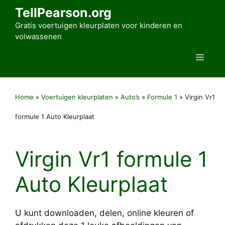
Ga
TellPearson.org
naar
Gratis voertuigen kleurplaten voor kinderen en
de
volwassenen
inhoud
Men
Home
»
Voertuigen kleurplaten
»
Auto’s
»
Formule 1
»
Virgin Vr1
formule 1 Auto Kleurplaat
Virgin Vr1 formule 1
Auto Kleurplaat
U kunt downloaden, delen, online kleuren of