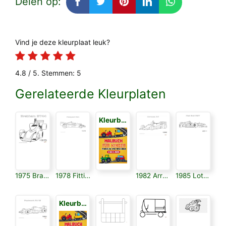
Delen op:
Vind je deze kleurplaat leuk?
4.8
/ 5. Stemmen:
5
Gerelateerde Kleurplaten
Kleurboek voor Kinderen 3
1975 Brabham Bt44
1978 Fittipaldi F5a
1982 Arrows A4
1985 Lotus 97t
Kleurboek voor Kinderen 3