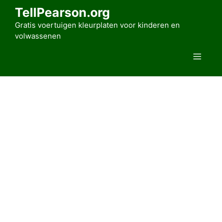
Ga
TellPearson.org
naar
Gratis voertuigen kleurplaten voor kinderen en
de
volwassenen
inhoud
Men
Home
»
Voertuigen kleurplaten
»
Auto’s
»
Logo’s automerken
Volkswagen Logo Kleurplaat
door
Alice Rahman